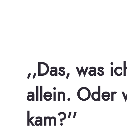
,,Das, was i
allein. Oder w
kam?''